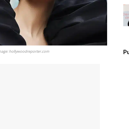
P
mage: hollywoodreporter.com