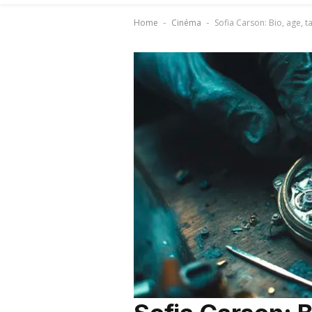
Home
Cinéma
Sofia Carson: Bio, age, ta
-
-