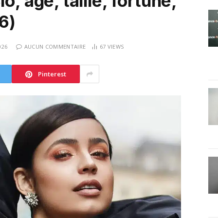
o, age, taille, fortune,
6)
026
AUCUN COMMENTAIRE
67
VIEWS
Pinterest