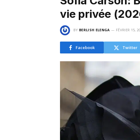
Sofia Carson: Bi
vie privée (202
BY
BERLISH ELENGA
FÉVRIER 15, 2
Facebook
Twitter