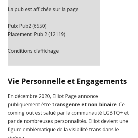
La pub est affichée sur la page
Pub: Pub2 (6550)
Placement: Pub 2 (12119)
Conditions d’affichage
Cache-busting:
ajax
The ad can work with passive cache-
Vie Personnelle et Engagements
busting
En décembre 2020, Elliot Page annonce
Trouvez des solutions dans le manuel
publiquement être
transgenre et non-binaire
. Ce
coming out est salué par la communauté LGBTQ+ et
par de nombreuses personnalités. Elliot devient une
figure emblématique de la visibilité trans dans le
cinéma.