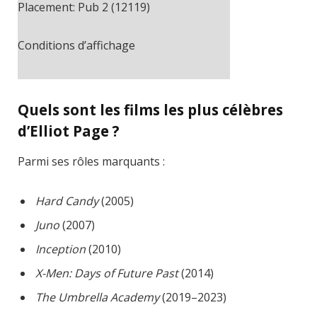
Placement: Pub 2 (12119)
Conditions d’affichage
Cache-busting:
ajax
The ad can work with passive cache-
Quels sont les films les plus célèbres
busting
d’Elliot Page ?
Trouvez des solutions dans le manuel
Parmi ses rôles marquants :
Hard Candy
(2005)
Juno
(2007)
Inception
(2010)
X-Men: Days of Future Past
(2014)
The Umbrella Academy
(2019–2023)