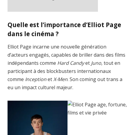
Cache-busting:
ajax
The ad can work with passive cache-
Quelle est l’importance d’Elliot Page
busting
dans le cinéma ?
Trouvez des solutions dans le manuel
Elliot Page incarne une nouvelle génération
d’acteurs engagés, capables de briller dans des films
indépendants comme
Hard Candy
et
Juno
, tout en
participant à des blockbusters internationaux
comme
Inception
et
X-Men
. Son coming out trans a
eu un impact culturel majeur.