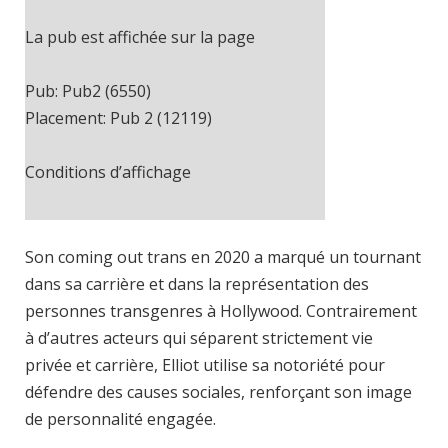
La pub est affichée sur la page
Pub: Pub2 (6550)
Placement: Pub 2 (12119)
Conditions d’affichage
Cache-busting:
ajax
The ad can work with passive cache-
Son coming out trans en 2020 a marqué un tournant
busting
dans sa carrière et dans la représentation des
personnes transgenres à Hollywood. Contrairement
Trouvez des solutions dans le manuel
à d’autres acteurs qui séparent strictement vie
privée et carrière, Elliot utilise sa notoriété pour
défendre des causes sociales, renforçant son image
de personnalité engagée.