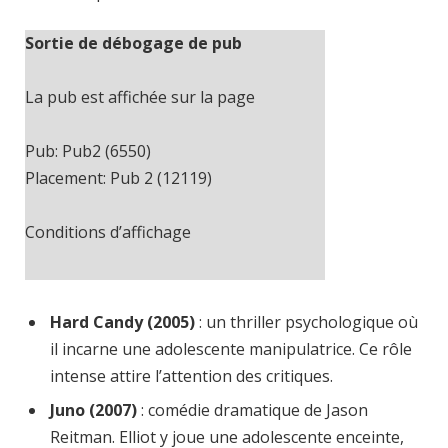
Sortie de débogage de pub
La pub est affichée sur la page
Pub: Pub2 (6550)
Placement: Pub 2 (12119)
Conditions d’affichage
Cache-busting:
ajax
The ad can work with passive cache-
Hard Candy (2005)
: un thriller psychologique où
busting
il incarne une adolescente manipulatrice. Ce rôle
intense attire l’attention des critiques.
Trouvez des solutions dans le manuel
Juno (2007)
: comédie dramatique de Jason
Reitman. Elliot y joue une adolescente enceinte,