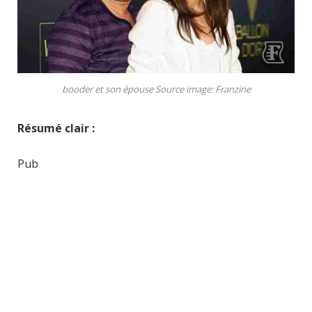
booder et son épouse Source image: Franzine
Résumé clair :
Pub