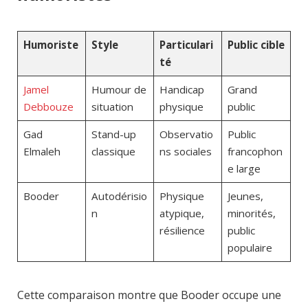
Humoriste
Style
Particulari
Public cible
té
Jamel
Humour de
Handicap
Grand
Debbouze
situation
physique
public
Gad
Stand-up
Observatio
Public
Elmaleh
classique
ns sociales
francophon
e large
Booder
Autodérisio
Physique
Jeunes,
n
atypique,
minorités,
résilience
public
populaire
Cette comparaison montre que Booder occupe une