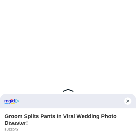
Quelle est sa vie privée ?
Booder est marié et père d’un fils. Il reste très discret
sur sa vie familiale, préférant protéger ses proches
des projecteurs.